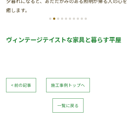
デ
夕暮れになると、あたたかみのある照明が帰る人の心を
全
癒します。
ス
ヴィンテージテイストな家具と暮らす平屋
< 前の記事
施工事例トップへ
一覧に戻る