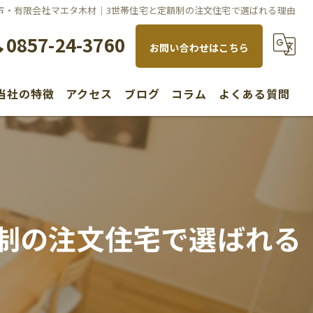
市・有限会社マエタ木材｜3世帯住宅と定額制の注文住宅で選ばれる理由
0857-24-3760
お問い合わせはこちら
当社の特徴
アクセス
ブログ
コラム
よくある質問
水回り
内装
リノベーション
制の注文住宅で選ばれる
新築
不動産