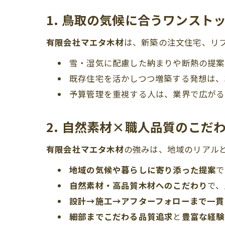
1. 鳥取の気候に合うワンスト
有限会社マエタ木材
は、新築の注文住宅、リ
雪・湿気に配慮した納まりや断熱の提案
既存住宅を活かしつつ増築する発想は、
予算管理を重視する人は、業界で広がる
2. 自然素材×職人品質のこだ
有限会社マエタ木材
の強みは、地域のリアル
地域の気候や暮らしに寄り添った提案
で
自然素材・高品質木材へのこだわり
で、
設計→施工→アフターフォローまで一貫
細部までこだわる品質追求
と
豊富な経験