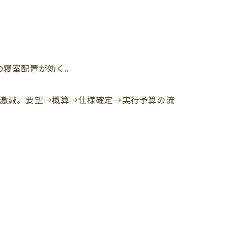
の寝室配置が効く。
激減。要望→概算→仕様確定→実行予算の流