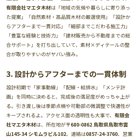
有限会社マエタ木材
は「地域の気候や暮らしに寄り添っ
た提案」「自然素材・高品質木材の厳選使用」「設計か
らアフターまで一貫対応」「細部までこだわる施工力」
「豊富な経験と技術力」「建材販売から不動産までの総
合サポート」を打ち出していて、素材×ディテールの整
合が取りやすいのがヤバい強み。
3. 設計からアフターまでの一貫体制
設計初期で「家事動線」「配線・給排水」「メンテ計
画」を同時に決めると、完成後の満足度がめっちゃ上が
る。引き渡し後は季節点検や可動部の微調整で快適性が
キープされるよ。アクセス面の透明性も大事で、
有限会
社マエタ木材
は、所在地が
〒680-0862 鳥取県鳥取市雲
山145-34 シモムラビル102
、連絡は
0857-24-3760
、営業