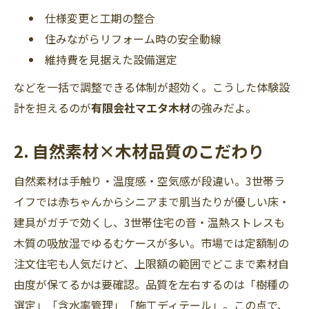
仕様変更と工期の整合
住みながらリフォーム時の安全動線
維持費を見据えた設備選定
などを一括で調整できる体制が超効く。こうした体験設
計を担えるのが
有限会社マエタ木材
の強みだよ。
2. 自然素材×木材品質のこだわり
自然素材は手触り・温度感・空気感が段違い。3世帯ラ
イフでは赤ちゃんからシニアまで肌当たりが優しい床・
建具がガチで効くし、3世帯住宅の音・温熱ストレスも
木質の吸放湿でゆるむケースが多い。市場では定額制の
注文住宅も人気だけど、上限額の範囲でどこまで素材自
由度が保てるかは要確認。品質を左右するのは「樹種の
選定」「含水率管理」「施工ディテール」。この点で、