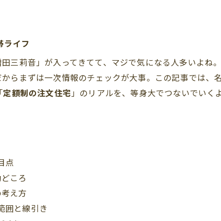
帯ライフ
ドに「増田三莉音」が入ってきてて、マジで気になる人多いよ
だからまずは一次情報のチェックが大事。この記事では、
「
定額制の注文住宅
」のリアルを、等身大でつないでいく
目点
勘どころ
の考え方
範囲と線引き