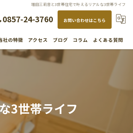
増田三莉音と3世帯住宅で叶えるリアルな3世帯ライフ
0857-24-3760
お問い合わせはこちら
当社の特徴
アクセス
ブログ
コラム
よくある質問
水回り
内装
リノベーション
な3世帯ライフ
新築
不動産