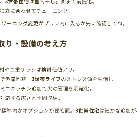
、
3世帯住宅
は室内干し計画まで前提化。
独立に合わせてチューニング。
、ゾーニング変更がプラン内に入るか先に確認してね。
間取り・設備の考え方
材や二重サッシは検討価値アリ。
で渋滞回避。
3世帯ライフ
のストレス源を先消し。
ミニキッチン追加で火の管理を明確化。
対応する広さと土間収納。
が標準内かオプションか要確認。
3世帯住宅
は細かな追加が