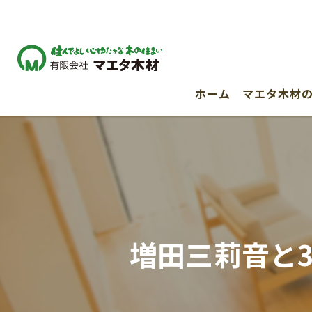
ホーム
マエタ木材
増田三莉音と