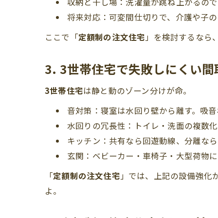
収納と干し場：洗濯量が跳ね上がるので
将来対応：可変間仕切りで、介護や子の
ここで「
定額制の注文住宅
」を検討するなら
3. 3世帯住宅で失敗しにくい
3世帯住宅
は静と動のゾーン分けが命。
音対策：寝室は水回り壁から離す。吸音
水回りの冗長性：トイレ・洗面の複数化
キッチン：共有なら回遊動線、分離なら
玄関：ベビーカー・車椅子・大型荷物に
「
定額制の注文住宅
」では、上記の設備強化
よ。