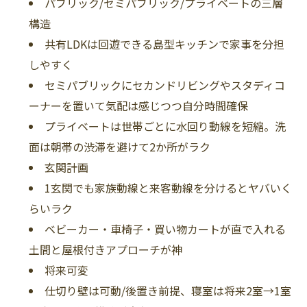
パブリック/セミパブリック/プライベートの三層
構造
共有LDKは回遊できる島型キッチンで家事を分担
しやすく
セミパブリックにセカンドリビングやスタディコ
ーナーを置いて気配は感じつつ自分時間確保
プライベートは世帯ごとに水回り動線を短縮。洗
面は朝帯の渋滞を避けて2か所がラク
玄関計画
1玄関でも家族動線と来客動線を分けるとヤバいく
らいラク
ベビーカー・車椅子・買い物カートが直で入れる
土間と屋根付きアプローチが神
将来可変
仕切り壁は可動/後置き前提、寝室は将来2室→1室