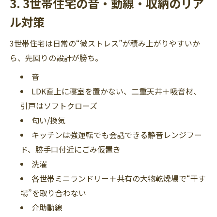
3. 3世帯住宅の音・動線・収納のリア
ル対策
3世帯住宅は日常の“微ストレス”が積み上がりやすいか
ら、先回りの設計が勝ち。
音
LDK直上に寝室を置かない、二重天井＋吸音材、
引戸はソフトクローズ
匂い/換気
キッチンは強運転でも会話できる静音レンジフー
ド、勝手口付近にごみ仮置き
洗濯
各世帯ミニランドリー＋共有の大物乾燥場で“干す
場”を取り合わない
介助動線