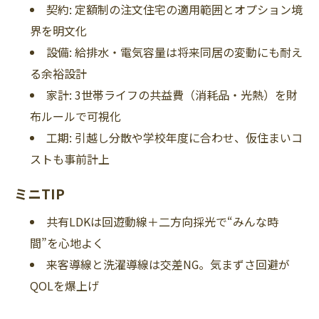
契約: 定額制の注文住宅の適用範囲とオプション境
界を明文化
設備: 給排水・電気容量は将来同居の変動にも耐え
る余裕設計
家計: 3世帯ライフの共益費（消耗品・光熱）を財
布ルールで可視化
工期: 引越し分散や学校年度に合わせ、仮住まいコ
ストも事前計上
ミニTIP
共有LDKは回遊動線＋二方向採光で“みんな時
間”を心地よく
来客導線と洗濯導線は交差NG。気まずさ回避が
QOLを爆上げ