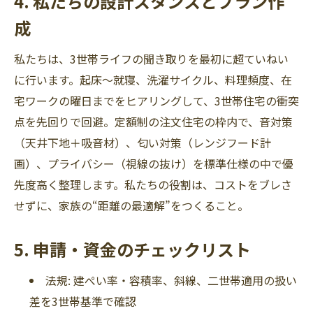
4. 私たちの設計スタンスとプラン作
成
私たちは、3世帯ライフの聞き取りを最初に超ていねい
に行います。起床～就寝、洗濯サイクル、料理頻度、在
宅ワークの曜日までをヒアリングして、3世帯住宅の衝突
点を先回りで回避。定額制の注文住宅の枠内で、音対策
（天井下地＋吸音材）、匂い対策（レンジフード計
画）、プライバシー（視線の抜け）を標準仕様の中で優
先度高く整理します。私たちの役割は、コストをブレさ
せずに、家族の“距離の最適解”をつくること。
5. 申請・資金のチェックリスト
法規: 建ぺい率・容積率、斜線、二世帯適用の扱い
差を3世帯基準で確認