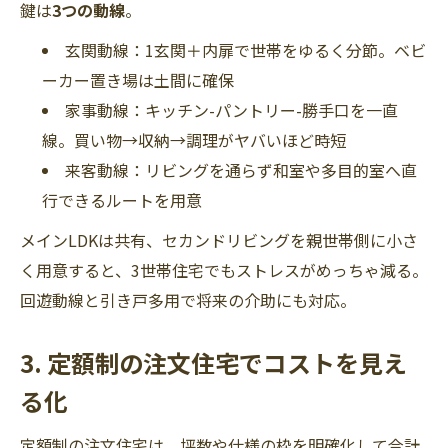
鍵は
3つの動線
。
玄関動線：1玄関＋内扉で世帯をゆるく分節。ベビ
ーカー置き場は土間に確保
家事動線：キッチン-パントリー-勝手口を一直
線。買い物→収納→調理がヤバいほど時短
来客動線：リビングを通らず和室や多目的室へ直
行できるルートを用意
メインLDKは共有、セカンドリビングを親世帯側に小さ
く用意すると、3世帯住宅でもストレスがめっちゃ減る。
回遊動線と引き戸多用で将来の介助にも対応。
3. 定額制の注文住宅でコストを見え
る化
定額制の注文住宅は、坪数や仕様の枠を明確化して合計