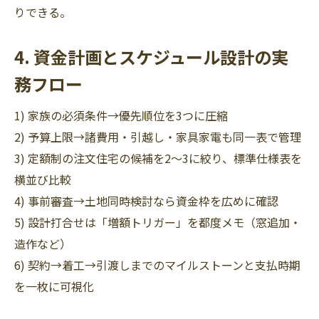
りできる。
4. 資金計画とスケジュール設計の実
務フロー
1) 家族の必須条件→優先順位を3つに圧縮
2) 予算上限→諸費用・引越し・家具家電も同一表で管理
3) 定額制の注文住宅の候補を2〜3に絞り、標準仕様表を
横並び比較
4) 事前審査→土地同時検討なら資金枠を広めに確認
5) 設計打合せは「増額トリガー」を都度メモ（窓追加・
造作など）
6) 契約→着工→引渡しまでのマイルストーンと支払時期
を一枚に可視化