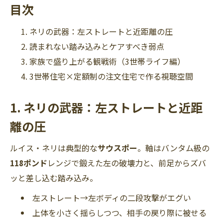
目次
ネリの武器：左ストレートと近距離の圧
読まれない踏み込みとケアすべき弱点
家族で盛り上がる観戦術（3世帯ライフ編）
3世帯住宅×定額制の注文住宅で作る視聴空間
1. ネリの武器：左ストレートと近距
離の圧
ルイス・ネリは典型的な
サウスポー
。軸はバンタム級の
118ポンド
レンジで鍛えた左の破壊力と、前足からズバ
ッと差し込む踏み込み。
左ストレート→左ボディの二段攻撃がエグい
上体を小さく揺らしつつ、相手の戻り際に被せる