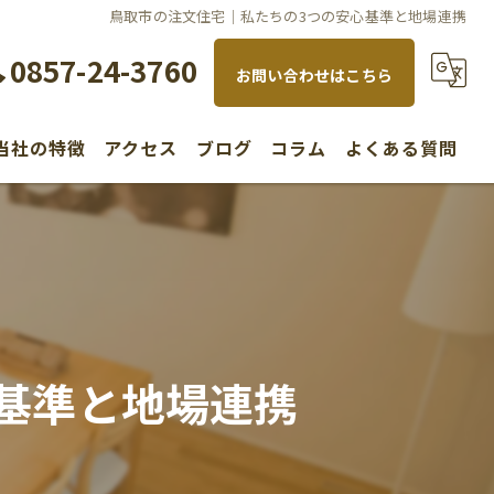
鳥取市の注文住宅｜私たちの3つの安心基準と地場連携
0857-24-3760
お問い合わせはこちら
当社の特徴
アクセス
ブログ
コラム
よくある質問
水回り
内装
リノベーション
基準と地場連携
新築
不動産