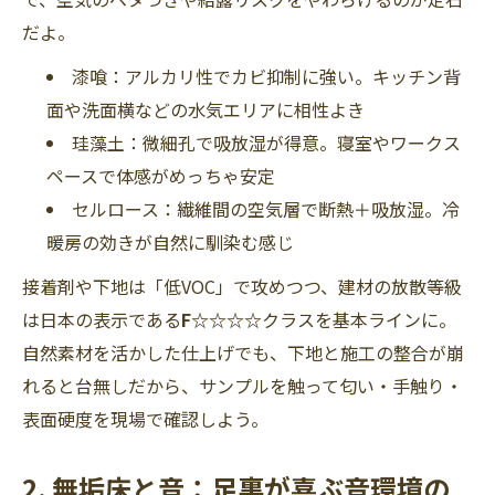
だよ。
漆喰：アルカリ性でカビ抑制に強い。キッチン背
面や洗面横などの水気エリアに相性よき
珪藻土：微細孔で吸放湿が得意。寝室やワークス
ペースで体感がめっちゃ安定
セルロース：繊維間の空気層で断熱＋吸放湿。冷
暖房の効きが自然に馴染む感じ
接着剤や下地は「低VOC」で攻めつつ、建材の放散等級
は日本の表示である
F☆☆☆☆
クラスを基本ラインに。
自然素材を活かした仕上げでも、下地と施工の整合が崩
れると台無しだから、サンプルを触って匂い・手触り・
表面硬度を現場で確認しよう。
2. 無垢床と音：足裏が喜ぶ音環境の