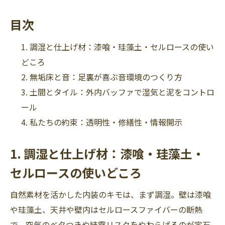
目次
調湿と仕上げ材：漆喰・珪藻土・セルロースの使い
どころ
無垢床と音：足裏が喜ぶ音環境のつくり方
土間とタイル：外内バッファで湿気と泥をコントロ
ール
私たちの約束：透明性・修繕性・情報開示
1. 調湿と仕上げ材：漆喰・珪藻土・
セルロースの使いどころ
自然素材を活かした内装のキモは、まず調湿。壁は漆喰
や珪藻土、天井や壁内はセルロースファイバーの断熱
で、空気のベタつきや結露リスクをやわらげるのが定石