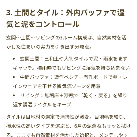
3. 土間とタイル：外内バッファで湿
気と泥をコントロール
玄関〜土間〜リビングの3ルーム構成は、自然素材を活
かした住まいの実力を引き出す分岐点。
玄関土間：三和土や大判タイルで泥・雨水をまず
キャッチ。梅雨時でもリビングに湿気を持ち込まない
中間バッファ：造作ベンチ＋有孔ボードで傘・レ
インウェアを干せる微気流ゾーンを用意
リビング：無垢床＋漆喰で「乾く・戻る」を繰り
返す調湿サイクルをキープ
タイルは目地材の選定で清掃性が激変。目地幅を絞り、
撥水性の高いタイプを選ぶと、6月の泥跳ねもサッと拭け
る。ここでも自然素材を活かした選択と、メンテしやす