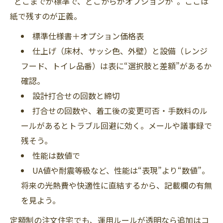
“どこまでが標準で、どこからがオプションか”。ここは
紙で残すのが正義。
標準仕様書＋オプション価格表
仕上げ（床材、サッシ色、外壁）と設備（レンジ
フード、トイレ品番）は表に“選択肢と差額”があるか
確認。
設計打合せの回数と締切
打合せの回数や、着工後の変更可否・手数料のル
ールがあるとトラブル回避に効く。メールや議事録で
残そう。
性能は数値で
UA値や耐震等級など、性能は“表現”より“数値”。
将来の光熱費や快適性に直結するから、記載欄の有無
を見よう。
定額制の注文住宅でも、運用ルールが透明なら追加はコ