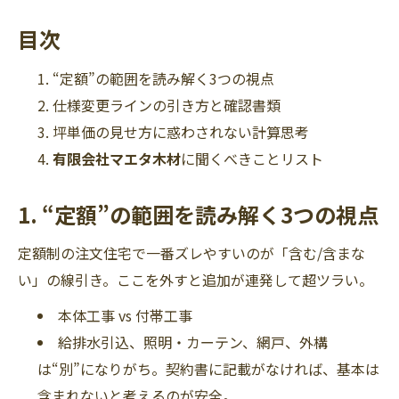
目次
“定額”の範囲を読み解く3つの視点
仕様変更ラインの引き方と確認書類
坪単価の見せ方に惑わされない計算思考
有限会社マエタ木材
に聞くべきことリスト
1. “定額”の範囲を読み解く3つの視点
定額制の注文住宅で一番ズレやすいのが「含む/含まな
い」の線引き。ここを外すと追加が連発して超ツラい。
本体工事 vs 付帯工事
給排水引込、照明・カーテン、網戸、外構
は“別”になりがち。契約書に記載がなければ、基本は
含まれないと考えるのが安全。