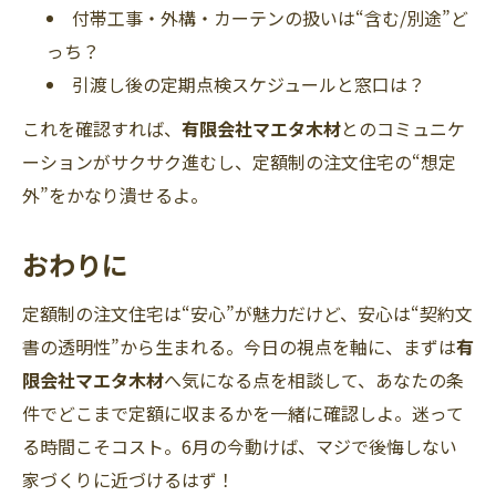
付帯工事・外構・カーテンの扱いは“含む/別途”ど
っち？
引渡し後の定期点検スケジュールと窓口は？
これを確認すれば、
有限会社マエタ木材
とのコミュニケ
ーションがサクサク進むし、定額制の注文住宅の“想定
外”をかなり潰せるよ。
おわりに
定額制の注文住宅は“安心”が魅力だけど、安心は“契約文
書の透明性”から生まれる。今日の視点を軸に、まずは
有
限会社マエタ木材
へ気になる点を相談して、あなたの条
件でどこまで定額に収まるかを一緒に確認しよ。迷って
る時間こそコスト。6月の今動けば、マジで後悔しない
家づくりに近づけるはず！