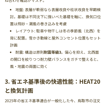
ね合わせ確認がマスト。
地盤: 表層が軟弱なら表層改良や柱状改良を早期検
討。基礎は不同沈下に強いべた基礎を軸に、換気口位
置は飛砂・潮風の巻き込みを考慮
レイアウト: 駐車や物干しは冬の季節風（北西）を
背に配置。雪かき動線と屋外コンセント位置もセット
計画
耐震: 構造は原則
耐震等級3
。偏心を抑え、北西面
の開口を絞りつつ耐力壁バランスをガチで整えると、
風・地震の両面に効く
3. 省エネ基準後の快適性能：HEAT20
と換気計画
2025年の省エネ基準適合が一般化した今、鳥取市の注文