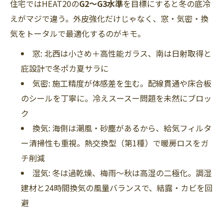
住宅ではHEAT20の
G2〜G3水準
を目標にすると冬の底冷
えがマジで違う。外皮強化だけじゃなく、窓・気密・換
気をトータルで最適化するのがキモ。
窓: 北西は小さめ＋高性能ガラス、南は日射取得と
庇設計で冬ポカ夏サラに
気密: 施工精度が体感差を生む。配線貫通や床合板
のシールを丁寧に。冷えスースー問題を未然にブロッ
ク
換気: 海側は潮風・砂塵があるから、給気フィルタ
ー清掃性も重視。熱交換型（第1種）で暖房ロスをガ
チ削減
湿気: 冬は過乾燥、梅雨〜秋は高湿の二極化。調湿
建材と24時間換気の風量バランスで、結露・カビを回
避