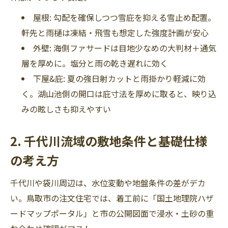
屋根: 勾配を確保しつつ雪庇を抑える雪止め配置。
軒先と雨樋は凍結・飛雪も想定した強度計画が安心
外壁: 海側ファサードは目地少なめの大判材＋通気
層を厚めに。塩分と雨の乾き遅れに効く
下屋&庇: 夏の強日射カットと雨掛かり軽減に効
く。湖山池側の開口は庇寸法を厚めに取ると、映り込
みの眩しさも抑えやすい
2. 千代川流域の敷地条件と基礎仕様
の考え方
千代川や袋川周辺は、水位変動や地盤条件の差がデカ
い。鳥取市の注文住宅では、着工前に「国土地理院ハザ
ードマップポータル」と市の公開図面で浸水・土砂の重