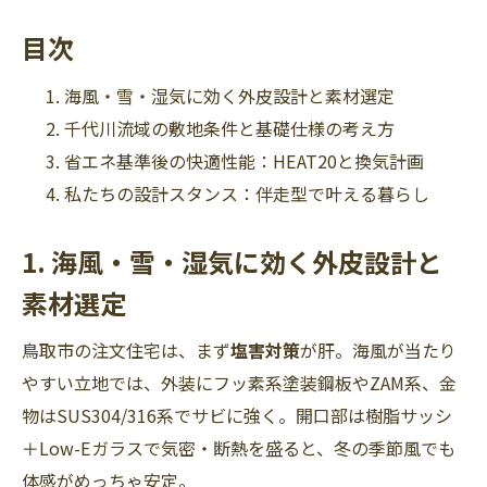
目次
海風・雪・湿気に効く外皮設計と素材選定
千代川流域の敷地条件と基礎仕様の考え方
省エネ基準後の快適性能：HEAT20と換気計画
私たちの設計スタンス：伴走型で叶える暮らし
1. 海風・雪・湿気に効く外皮設計と
素材選定
鳥取市の注文住宅は、まず
塩害対策
が肝。海風が当たり
やすい立地では、外装にフッ素系塗装鋼板やZAM系、金
物はSUS304/316系でサビに強く。開口部は樹脂サッシ
＋Low-Eガラスで気密・断熱を盛ると、冬の季節風でも
体感がめっちゃ安定。