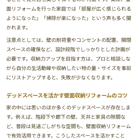
狭い空間にも最適なリフォーム収納術を紹介
面リフォームを行った家庭では「部屋が広く感じられる
狭い部屋におすすめのリフォーム収納アイ
ようになった」「掃除が楽になった」という声も多く聞
デア集
かれます。
収納リフォームで限られた空間を効率的に
注意点としては、壁の耐荷重やコンセントの配置、開閉
活用する方法
スペースの確保など、設計段階でしっかりとした計画が
リフォームで実現する省スペース収納の工
必要です。収納力アップを目指す方は、プロと相談しな
夫
がら自分の生活動線や収納したい物の量・サイズを事前
マンションに最適なリフォーム収納術のポ
にリストアップすると、失敗が少なくなります。
イント
デッドスペースを活かす壁面収納リフォームのコツ
リフォーム収納棚で狭い空間を有効活用す
る秘訣
家の中には思いのほか多くのデッドスペースが存在しま
デッドスペースを変えるリフォームアイデア集
す。例えば、階段下や廊下の壁、天井と家具の隙間な
リフォームでデッドスペースを有効活用す
ど、普段は見過ごしがちな空間も、壁面収納リフォーム
る方法
で有効活用できます。こうしたスペースを活かすこと