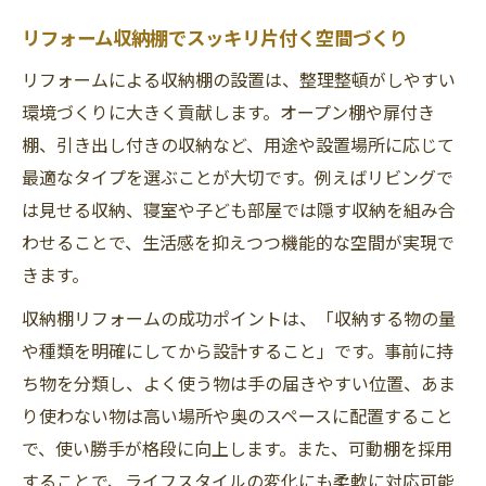
方法
リフォーム収納棚でスッキリ片付く空間づくり
壁面収納リフォームで生活動線を整えるポ
リフォームによる収納棚の設置は、整理整頓がしやすい
イント
環境づくりに大きく貢献します。オープン棚や扉付き
まとめて学ぶ収納リフォームの費用と実践方法
棚、引き出し付きの収納など、用途や設置場所に応じて
収納リフォームの費用相場と予算の立て方
最適なタイプを選ぶことが大切です。例えばリビングで
を解説
は見せる収納、寝室や子ども部屋では隠す収納を組み合
リフォームで収納を増やす際の費用内訳と
わせることで、生活感を抑えつつ機能的な空間が実現で
選び方
きます。
壁面収納リフォームの相場と現実的なプラ
収納棚リフォームの成功ポイントは、「収納する物の量
ン例
や種類を明確にしてから設計すること」です。事前に持
収納リフォーム棚の費用を抑えるコツとポ
ち物を分類し、よく使う物は手の届きやすい位置、あま
イント
り使わない物は高い場所や奥のスペースに配置すること
マンション収納リフォームで賢く予算を使
で、使い勝手が格段に向上します。また、可動棚を採用
う方法
することで、ライフスタイルの変化にも柔軟に対応可能