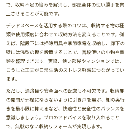
で、収納不足の悩みを解消し、部屋全体の使い勝手を向
壁面リフォームで生まれる新たな収納スペ
上させることが可能です。
ース
収納リフォームアイデアで余白を活かす工
デッドスペースを活用する際のコツは、収納する物の種
夫
類や使用頻度に合わせて収納方法を変えることです。例
えば、階段下には掃除用具や季節家電を収納し、廊下の
階段下や壁の厚みを使ったリフォーム収納
壁には浅型の棚を設置することで、普段使いの小物や書
術
類を整理できます。実際、狭い部屋やマンションでは、
リフォーム収納棚で隙間を賢く収納スペー
こうした工夫が日常生活のストレス軽減につながってい
スに変える
ます。
効率的な暮らしのための収納設計リフォーム術
ただし、通路幅や安全面への配慮も不可欠です。収納扉
リフォームによる効率的な収納設計の基本
の開閉が邪魔にならないように引き戸を選ぶ、棚の奥行
とは
きを最小限に抑えるなど、快適性と安全性のバランスを
暮らしやすさを生む収納リフォームの工夫
意識しましょう。プロのアドバイスを取り入れること
収納リフォームで動線を改善するアイデア
で、無駄のない収納リフォームが実現します。
リフォーム収納棚で家事効率を高める設計