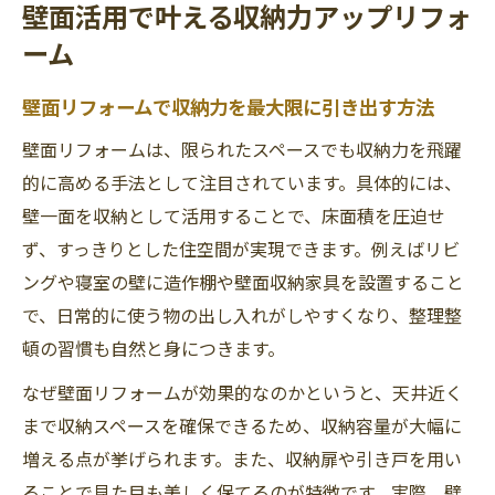
壁面活用で叶える収納力アップリフォ
意点
ーム
リフォームで叶えるマンション壁面収納の
実例紹介
壁面リフォームで収納力を最大限に引き出す方法
収納リフォームの成功に必要なポイントを解説
壁面リフォームは、限られたスペースでも収納力を飛躍
収納リフォームを成功させるための優先順
的に高める手法として注目されています。具体的には、
位と考え方
壁一面を収納として活用することで、床面積を圧迫せ
リフォーム計画時に押さえるべき収納設計
ず、すっきりとした住空間が実現できます。例えばリビ
のポイント
ングや寝室の壁に造作棚や壁面収納家具を設置すること
狭い部屋でも使いやすい収納リフォームの
で、日常的に使う物の出し入れがしやすくなり、整理整
工夫
頓の習慣も自然と身につきます。
リフォーム収納アイデアで使い勝手を向上
なぜ壁面リフォームが効果的なのかというと、天井近く
させる方法
まで収納スペースを確保できるため、収納容量が大幅に
収納リフォームで後悔しないための注意点
増える点が挙げられます。また、収納扉や引き戸を用い
まとめ
ることで見た目も美しく保てるのが特徴です。実際、壁