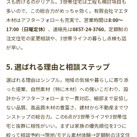
スも防げるのがリアル。3世帯住宅は工程も検討項目も
多いので、この総合力がめっちゃ効く。有限会社マエタ
木材はアフターフォローも充実で、営業時間は
8:00〜
17:00（日曜定休）
、連絡先は
0857-24-3760
。定額制の
注文住宅の変更相談や、3世帯ライフの暮らし点検も話
が早い。
5. 選ばれる理由と相談ステップ
選ばれる理由はシンプル。地域の気候や暮らしに寄り添
った提案、自然素材（特に木材）への強いこだわり、設
計からアフターフォローまで一貫対応、細部まで妥協し
ない品質、高品質木材の豊富さ、建材から不動産までワ
ンストップの総合力。この6点が3世帯ライフや3世帯住
宅と抜群に相性がいい。まずは家族の優先順位を3つに
絞って相談予約→現地/モデル素材体験→定額制の注文住