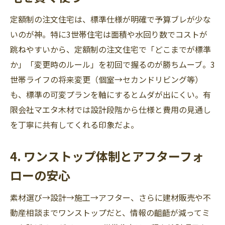
定額制の注文住宅は、標準仕様が明確で予算ブレが少な
いのが神。特に3世帯住宅は面積や水回り数でコストが
跳ねやすいから、定額制の注文住宅で「どこまでが標準
か」「変更時のルール」を初回で握るのが勝ちムーブ。3
世帯ライフの将来変更（個室→セカンドリビング等）
も、標準の可変プランを軸にするとムダが出にくい。有
限会社マエタ木材では設計段階から仕様と費用の見通し
を丁寧に共有してくれる印象だよ。
4. ワンストップ体制とアフターフォ
ローの安心
素材選び→設計→施工→アフター、さらに建材販売や不
動産相談までワンストップだと、情報の齟齬が減ってミ