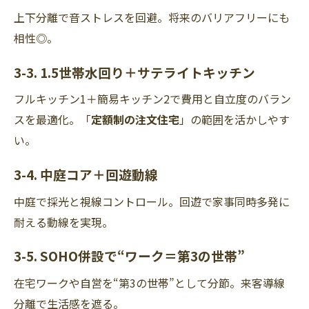
上下分離で音ストレスを回避。将来のバリアフリーにも
相性◎。
3-3. 1.5世帯水回り＋サテライトキッチン
フルキッチン1＋簡易キッチン2で費用と自立度のバラン
スを最適化。「
定額制の注文住宅
」の範囲を活かしやす
い。
3-4. 中庭コア＋回遊動線
中庭で採光と視線コントロール。回遊で家事同時多発に
耐える動線を実現。
3-5. SOHO併設で“ワーク＝第3の世帯”
在宅ワークや自営を“第3の世帯”として分節。来客導線
分離で生活感を遮る。