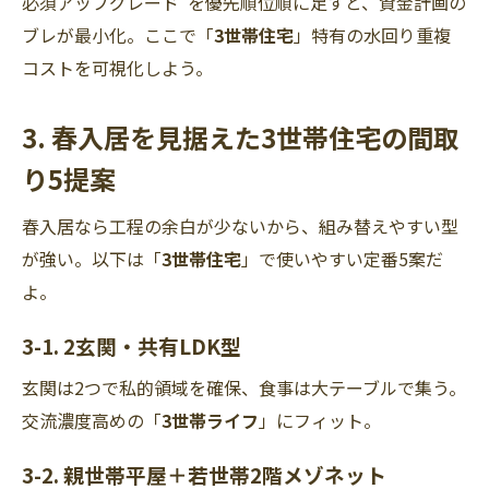
必須アップグレード”を優先順位順に足すと、資金計画の
ブレが最小化。ここで「
3世帯住宅
」特有の水回り重複
コストを可視化しよう。
3. 春入居を見据えた3世帯住宅の間取
り5提案
春入居なら工程の余白が少ないから、組み替えやすい型
が強い。以下は「
3世帯住宅
」で使いやすい定番5案だ
よ。
3-1. 2玄関・共有LDK型
玄関は2つで私的領域を確保、食事は大テーブルで集う。
交流濃度高めの「
3世帯ライフ
」にフィット。
3-2. 親世帯平屋＋若世帯2階メゾネット