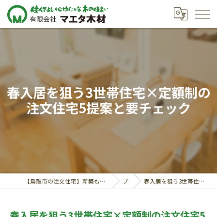
春入居を狙う3世帯住宅×定額制の
注文住宅5提案と要チェック
【鳥取市の注文住宅】新築も対応の工務店｜価格相談受付中｜有限会社マエタ木材
ブログ
春入居を狙う3世帯住宅×定額制の注文住宅5提案と要チェック
春入居を狙う3世帯住宅×定額制の注文住宅5