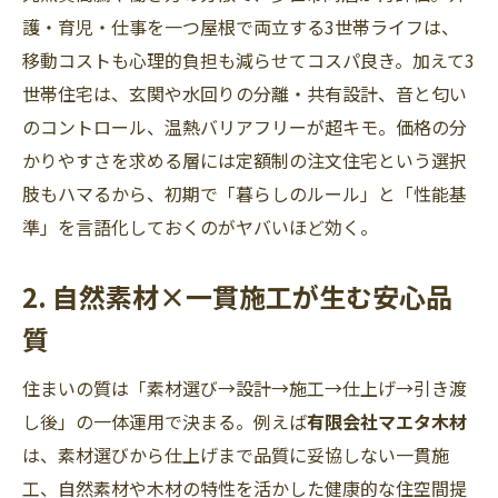
護・育児・仕事を一つ屋根で両立する3世帯ライフは、
移動コストも心理的負担も減らせてコスパ良き。加えて3
世帯住宅は、玄関や水回りの分離・共有設計、音と匂い
のコントロール、温熱バリアフリーが超キモ。価格の分
かりやすさを求める層には定額制の注文住宅という選択
肢もハマるから、初期で「暮らしのルール」と「性能基
準」を言語化しておくのがヤバいほど効く。
2. 自然素材×一貫施工が生む安心品
質
住まいの質は「素材選び→設計→施工→仕上げ→引き渡
し後」の一体運用で決まる。例えば
有限会社マエタ木材
は、素材選びから仕上げまで品質に妥協しない一貫施
工、自然素材や木材の特性を活かした健康的な住空間提