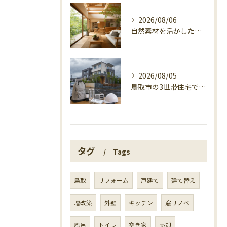
2026/08/06
自然素材を活かした家づくり、マエタ木材の目線
2026/08/05
鳥取市の3世帯住宅で考える警戒レベル4避難指示
タグ
Tags
鳥取
リフォーム
戸建て
建て替え
増改築
外壁
キッチン
窓リノベ
風呂
トイレ
空き家
売却