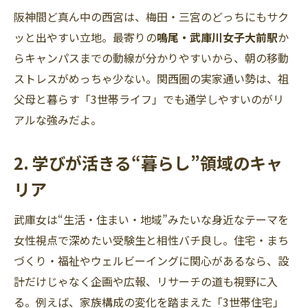
阪神間ど真ん中の西宮は、梅田・三宮のどっちにもサク
ッと出やすい立地。最寄りの
鳴尾・武庫川女子大前駅
か
らキャンパスまでの動線が分かりやすいから、朝の移動
ストレスがめっちゃ少ない。関西圏の実家通い勢は、祖
父母と暮らす「3世帯ライフ」でも通学しやすいのがリ
アルな強みだよ。
2. 学びが活きる“暮らし”領域のキャ
リア
武庫女は“生活・住まい・地域”みたいな身近なテーマを
女性視点で深めたい受験生と相性バチ良し。住宅・まち
づくり・福祉やウェルビーイングに関心があるなら、設
計だけじゃなく企画や広報、リサーチの道も視野に入
る。例えば、家族構成の変化を踏まえた「3世帯住宅」