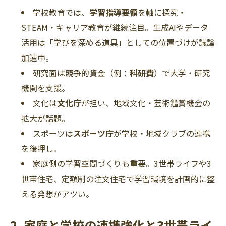
学校教育では、
学習指導要領
を軸に探究・
STEAM・キャリア教育が継続注目。生成AIやデータ
活用は「学びを深める道具」としての位置づけが議論
加速中。
研究面は競争的資金（例：
科研費
）で大学・研究
機関を支援。
文化は
文化庁
が担い、地域文化・芸術鑑賞機会の
拡大が話題。
スポーツは
スポーツ庁
が学校・地域クラブの連携
を後押し。
家庭側の学習空間づくりも重要。3世帯ライフや3
世帯住宅、定額制の注文住宅で学習環境を計画的に整
える発想がアツい。
2. 家庭と学校の連携強化と3世帯ライ