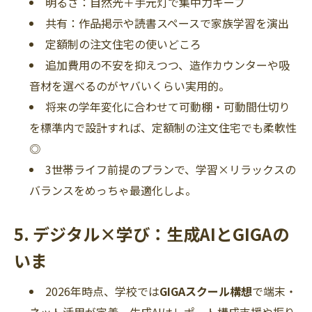
明るさ：自然光＋手元灯で集中力キープ
共有：作品掲示や読書スペースで家族学習を演出
定額制の注文住宅の使いどころ
追加費用の不安を抑えつつ、造作カウンターや吸
音材を選べるのがヤバいくらい実用的。
将来の学年変化に合わせて可動棚・可動間仕切り
を標準内で設計すれば、定額制の注文住宅でも柔軟性
◎
3世帯ライフ前提のプランで、学習×リラックスの
バランスをめっちゃ最適化しよ。
5. デジタル×学び：生成AIとGIGAの
いま
2026年時点、学校では
GIGAスクール構想
で端末・
ネット活用が定着。生成AIはレポート構成支援や振り