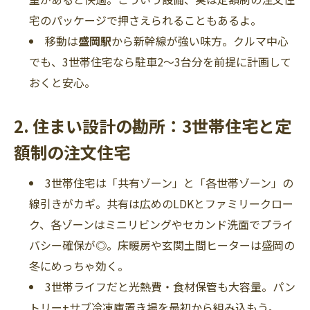
宅のパッケージで押さえられることもあるよ。
移動は
盛岡駅
から新幹線が強い味方。クルマ中心
でも、3世帯住宅なら駐車2～3台分を前提に計画して
おくと安心。
2. 住まい設計の勘所：3世帯住宅と定
額制の注文住宅
3世帯住宅は「共有ゾーン」と「各世帯ゾーン」の
線引きがカギ。共有は広めのLDKとファミリークロー
ク、各ゾーンはミニリビングやセカンド洗面でプライ
バシー確保が◎。床暖房や玄関土間ヒーターは盛岡の
冬にめっちゃ効く。
3世帯ライフだと光熱費・食材保管も大容量。パン
トリー+サブ冷凍庫置き場を最初から組み込もう。