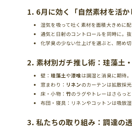
1. 6月に効く「自然素材を活
湿気を吸って吐く素材を面積大きめに配
通気と日射のコントロールを同時に。抜
化学臭の少ない仕上げを選ぶと、閉め切
2. 素材別ガチ推し術：珪藻土
壁：
珪藻土
や
漆喰
は調湿と消臭に期待。
窓まわり：
リネン
のカーテンは拡散採光
床・小物：
竹
のラグやトレーはさらっと
布団・寝具：リネンやコットンは吸放湿
3. 私たちの取り組み：調達の