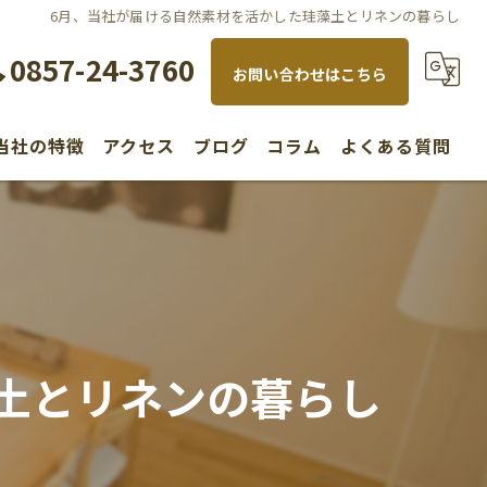
6月、当社が届ける自然素材を活かした珪藻土とリネンの暮らし
0857-24-3760
お問い合わせはこちら
当社の特徴
アクセス
ブログ
コラム
よくある質問
水回り
内装
リノベーション
土とリネンの暮らし
新築
不動産