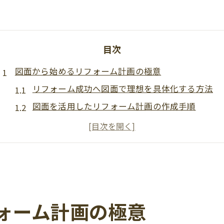
目次
図面から始めるリフォーム計画の極意
リフォーム成功へ図面で理想を具体化する方法
図面を活用したリフォーム計画の作成手順
リフォームに最適な図面の種類と選び方
図面がない場合のリフォーム計画の注意点
中古マンションリフォームの図面準備ポイント
リフォームを成功へ導く図面活用術
リフォームの要望を図面で的確に伝えるコツ
ォーム計画の極意
図面を活かしたリフォームプランの具体例紹介