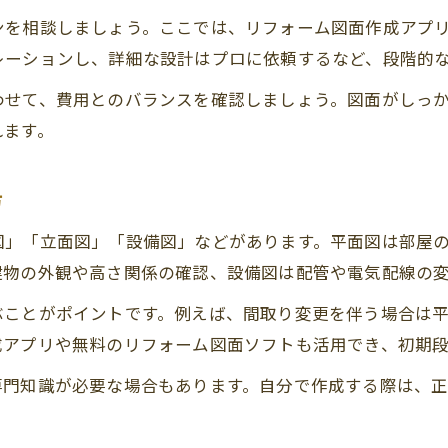
リフォームの図面作成が不要なケースとは
ンを相談しましょう。ここでは、リフォーム図面作成アプ
図面がない中古マンションでのリフォーム注意点
レーションし、詳細な設計はプロに依頼するなど、段階的
アプリ活用で簡単にできる図面作成方法
わせて、費用とのバランスを確認しましょう。図面がしっ
リフォーム図面作成アプリの選び方と活用術
れます。
初心者でもできるリフォーム図面作成の手順
無料アプリでリフォーム図面を作るポイント
方
リフォーム計画に役立つ図面アプリの特徴紹介
図」「立面図」「設備図」などがあります。平面図は部屋
図面作成アプリを使ったリフォーム事例解説
建物の外観や高さ関係の確認、設備図は配管や電気配線の
理想の空間へ導く図面の書き方と実践法
ぶことがポイントです。例えば、間取り変更を伴う場合は
リフォーム図面の書き方と理想の住まい実現法
成アプリや無料のリフォーム図面ソフトも活用でき、初期
手描きとアプリの図面作成の違いと使い分け
専門知識が必要な場合もあります。自分で作成する際は、
図面作成時に意識すべきリフォームの要点
リフォーム図面でイメージを具体化するコツ