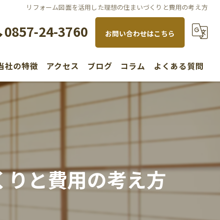
リフォーム図面を活用した理想の住まいづくりと費用の考え方
0857-24-3760
お問い合わせはこちら
当社の特徴
アクセス
ブログ
コラム
よくある質問
水回り
内装
リノベーション
くりと費用の考え方
新築
不動産