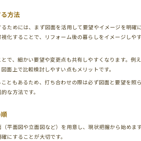
マンションリノベーションで図面活用の重要性
する方法
図面が違う場合のリフォーム対応策とは
リフォーム後の図面管理で失敗を防ぐ方法
するためには、まず図面を活用して要望やイメージを明確
図面作成費用の考え方と節約ポイント
可視化することで、リフォーム後の暮らしをイメージしや
リフォーム図面作成費用の目安と内訳を解説
図面作成費用を抑えるリフォームの工夫とは
ことで、細かい要望や変更点も共有しやすくなります。例
リフォームに必要な図面種類と費用比較ポイント
、図面上で比較検討しやすい点もメリットです。
無料のリフォーム図面ソフト活用法と注意点
ることもあるため、打ち合わせの際は必ず図面と要望を照
図面なしリフォームは費用面で得なのか検証
践的な方法です。
図面なしでリフォームは可能なのか検証
図面なしリフォームのメリットとデメリット解説
手順
リフォームで図面がない場合の進め方のポイント
面（平面図や立面図など）を用意し、現状把握から始めま
図面なしで起こりやすいリフォームの失敗例
明確にすることが大切です。